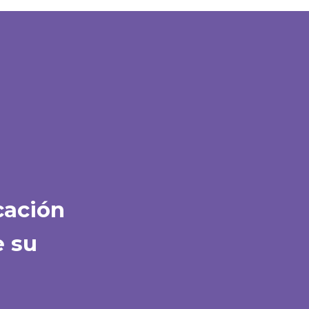
cación
e su